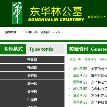
联系电话：022--
现在时间：
2026年8月
6日
星期四
19:25:25
多种墓式
陵园资讯 Cemetery 
Type tomb
裕合园
信息分类：
领导风范
/
园区
福德园
园区动态
• [
]
美丽的都市
园区动态
• [
]
市殡葬协会
和善园
园区动态
• [
]
东华林公
和一园
园区动态
• [
]
东华林公
天宁园
园区动态
• [
]
东华林产
仁孝园
园区动态
• [
]
东华林经