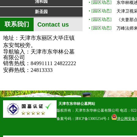
清和园
园区动态
• [
]
东华林概
园区动态
• [
]
天津卫视
新圣园
园区动态
• [
]
《夫妻那点
联系我们
Contact us
园区动态
• [
]
万峰法师
地址：天津市东丽区大毕庄镇
东安驾校旁。
导航输入：天津市东华林公墓
有限公司
销售热线：84991111
24822222
安葬热线：24813333
天津市东华林公墓网站
版权所有：天津市东华林公墓有限公司
电话：022-
备案号码：
津ICP备13005254号-1
津公网安备120